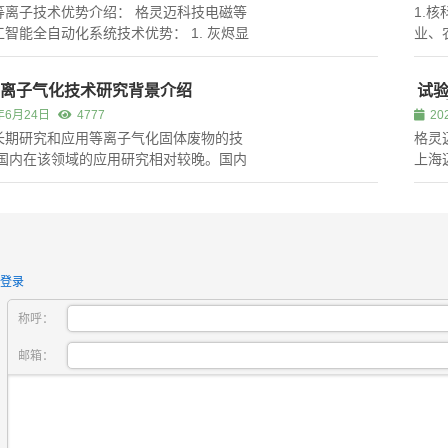
等离子技术优势介绍： 格灵迈科技电磁等
1.
智能全自动化系统技术优势： 1. 灰烬显
业、
体积可减少5～10倍； 2. 形成颗粒或粉
产、
品，灰烬性状大大改善； 3. 灰烬产品无
们的
离子气化技术研究背景介绍
试
病原体，减轻了有关的负面环境效应，使
重要
>、
年6月24日
4777
20
灰烬更易被接受...
前不
长期研究和应用等离子气化固体废物的技
格灵
,国内在该领域的应用研究相对较晚。国内
上海
构进行了等离子气化固体废物的基础研究
海市
示范装置的技术积累,并取得了一定的成
张江
内还有一些能源公司也在积极研究和开发
心（
气化技术,并形成中试规模的等...
10...
登录
称呼：
邮箱：