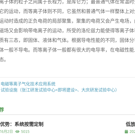
离子体的粒子之间属于长程力，是库仑力；最普通气体在常温时
它的运动，而等离子体则不同，它虽然和普通气体一样整体上对
运动时造成的正负电荷的局部聚集，聚集的电荷又会产生电场，
磁场又会影响带电离子的运动，所受的洛伦兹力能使得等离子体
质有三态，即固体、液体和气体。根据导电性能的不同，固体分
体一般不导电。而等离子体一般都有很大的电导率，在电磁性能
态。
电磁等离子气化技术应用系统
试验设施（张江研发试验中心<即将建设>、大庆研发试验中心）
荐
优势：系统按需定制
低
年6月2日
5015
20