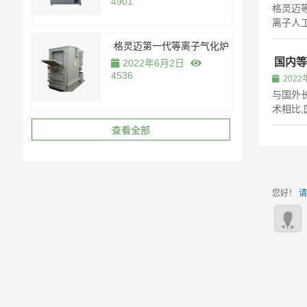
4901
格灵迈
离子人工
着减容，
格灵迈第一代等离子气化炉
状稳定产
国内等
2022年6月2日
臭且无
4536
2022
处理后的
与国外
术相比
科研机
查看全部
和相关
果，国
等离子体
您好！
请