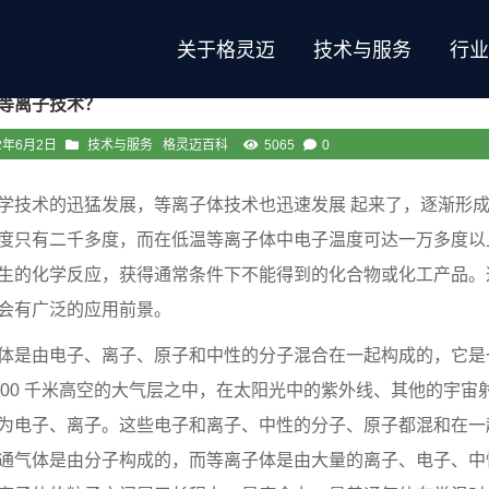
关于格灵迈
技术与服务
行
等离子技术？
2年6月2日
技术与服务
格灵迈百科
5065
0
学技术的迅猛发展，等离子体技术也迅速发展 起来了，逐渐形成
度只有二千多度，而在低温等离子体中电子温度可达一万多度以
生的化学反应，获得通常条件下不能得到的化合物或化工产品。
会有广泛的应用前景。
体是由电子、离子、原子和中性的分子混合在一起构成的，它是
～ 100 千米高空的大气层之中，在太阳光中的紫外线、其他的
为电子、离子。这些电子和离子、中性的分子、原子都混和在一
通气体是由分子构成的，而等离子体是由大量的离子、电子、中