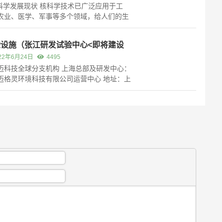
核科学发展现状 核科学技术已广泛应用于工
农业、医学、军事等多个领域，给人们的生
生活带来了巨大的便利和利益，同时也对人
健康、环境的安全和子孙后代的发展产生着
验设施（张江研发试验中心<即将建设
影响，核安全已成为人们普遍关注的话题，
大庆研发试验中心）
22年6月24日
4495
久发生的日本福岛核事故又让人们...
迈科技全球分支机构 上海总部及研发中心：
迈格灵环境科技有限公司运营中心 地址：上
静安区南京西路580号仲益⼤厦2903室 上海
研发试验中心（即将建设） 大庆研发试验中
即将建设） 新加坡研发中心 地址：Blk