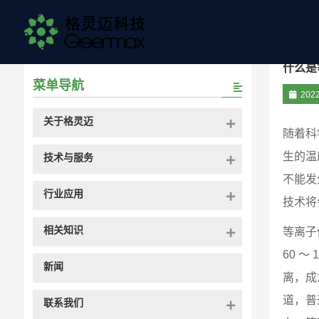
首页
/
格灵迈百科
/
技术与服务
/ 什么是等离子技术？
什么是
菜单导航
202
关于格灵迈
随着科
生的温
技术与服务
不能发
行业应用
技术将
相关知识
等离子
60 
新闻
离，成
道，普
联系我们